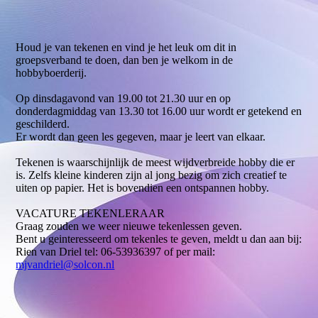
tekenening1
Houd je van tekenen en vind je het leuk om dit in
groepsverband te doen, dan ben je welkom in de
hobbyboerderij.
Op dinsdagavond van 19.00 tot 21.30 uur en op
donderdagmiddag van 13.30 tot 16.00 uur wordt er getekend en
geschilderd.
Er wordt dan geen les gegeven, maar je leert van elkaar.
Tekenen is waarschijnlijk de meest wijdverbreide hobby die er
is. Zelfs kleine kinderen zijn al jong bezig om zich creatief te
uiten op papier. Het is bovendien een ontspannen hobby.
VACATURE TEKENLERAAR
Graag zouden we weer nieuwe tekenlessen geven.
Bent u geinteresseerd om tekenles te geven, meldt u dan aan bij:
Rien van Driel tel: 06-53936397 of per mail:
mjvandriel@solcon.nl